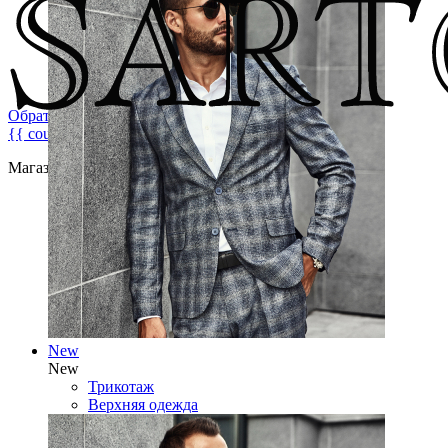
Обратная связь
{{ count }}
Магазин брендовой мужской одежды
New
New
Трикотаж
Верхняя одежда