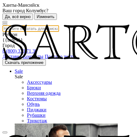
Ханты-Мансийск
Ваш город Колумбус?
Да, всё верно
Изменить
Регион
{{index}}
Город
8 (800) 333 71 30
Доставка
Контакты
Полезно знать
Скачать приложение
Sale
Sale
Аксессуары
Брюки
Верхняя одежда
Костюмы
Обувь
Пиджаки
Рубашки
Трикотаж