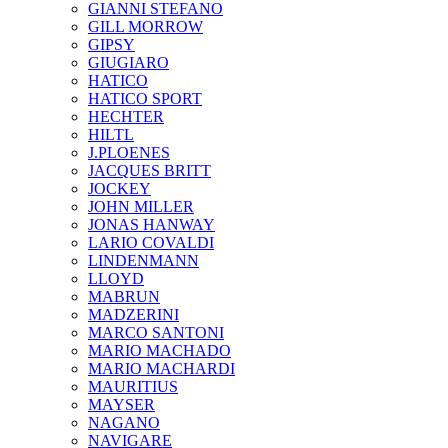
GIANNI STEFANO
GILL MORROW
GIPSY
GIUGIARO
HATICO
HATICO SPORT
HECHTER
HILTL
J.PLOENES
JAСQUES BRITT
JOCKEY
JOHN MILLER
JONAS HANWAY
LARIO COVALDI
LINDENMANN
LLOYD
MABRUN
MADZERINI
MARCO SANTONI
MARIO MACHADO
MARIO MACHARDI
MAURITIUS
MAYSER
NAGANO
NAVIGARE