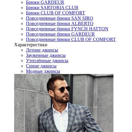
Брюки GARDEUR
Брюки SARTORIA CLUB
Брюки CLUB OF COMFORT
Повседневные брюки SAN SIRO
Повседневные брюки ALBERTO
Повседневные брюки FYNCH HATTON
Повседневные брюки GARDEUR
Повседневные брюки CLUB OF COMFORT
Характеристики
Летние джинсы
Зауженные джинсы
Утеплённые джинсы
Синие джинсы
Модные джинсы