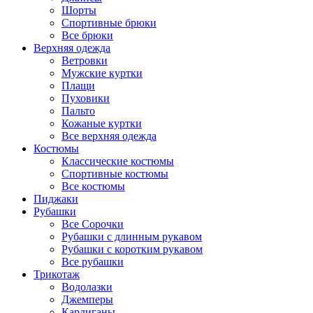
Шорты
Спортивные брюки
Все брюки
Верхняя одежда
Ветровки
Мужские куртки
Плащи
Пуховики
Пальто
Кожаные куртки
Все верхняя одежда
Костюмы
Классические костюмы
Спортивные костюмы
Все костюмы
Пиджаки
Рубашки
Все Сорочки
Рубашки с длинным рукавом
Рубашки с коротким рукавом
Все рубашки
Трикотаж
Водолазки
Джемперы
Кардиганы