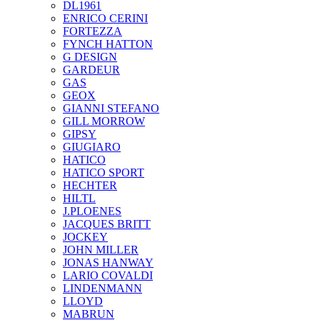
DL1961
ENRICO CERINI
FORTEZZA
FYNCH HATTON
G DESIGN
GARDEUR
GAS
GEOX
GIANNI STEFANO
GILL MORROW
GIPSY
GIUGIARO
HATICO
HATICO SPORT
HECHTER
HILTL
J.PLOENES
JAСQUES BRITT
JOCKEY
JOHN MILLER
JONAS HANWAY
LARIO COVALDI
LINDENMANN
LLOYD
MABRUN