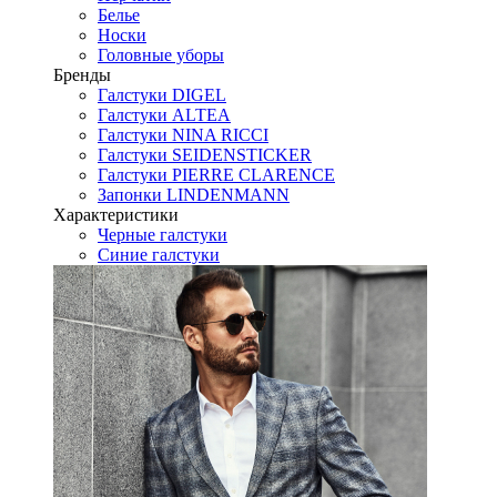
Белье
Носки
Головные уборы
Бренды
Галстуки DIGEL
Галстуки ALTEA
Галстуки NINA RICCI
Галстуки SEIDENSTICKER
Галстуки PIERRE CLARENCE
Запонки LINDENMANN
Характеристики
Черные галстуки
Синие галстуки