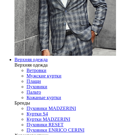
Верхняя одежда
Верхняя одежда
Ветровки
Мужские куртки
Плащи
Пуховики
Пальто
Кожаные куртки
Бренды
Пуховики MADZERINI
Куртки S4
Куртки MADZERINI
Пуховики RESET
Пуховики ENRICO CERINI