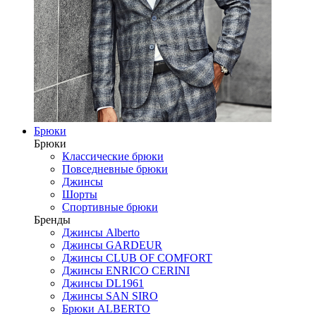
Брюки
Брюки
Классические брюки
Повседневные брюки
Джинсы
Шорты
Спортивные брюки
Бренды
Джинсы Alberto
Джинсы GARDEUR
Джинсы CLUB OF COMFORT
Джинсы ENRICO CERINI
Джинсы DL1961
Джинсы SAN SIRO
Брюки ALBERTO